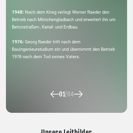
1948:
Nach dem Krieg verlegt Werner Raeder den
20
Betrieb nach Mönchengladbach und erweitert ihn um
Mö
Betonstraßen-, Kanal- und Erdbau.
He
1976:
Georg Raeder tritt nach dem
20
Bauingenieurstudium ein und übernimmt den Betrieb
Hö
1978 nach dem Tod seines Vaters.
üb
01
/
04
Unsere Leitbilder