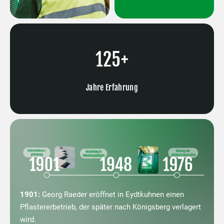
125+
Jahre Erfahrung
1901:
Georg Raeder eröffnet in Eydtkuhnen einen
20
Pflastererbetrieb, der später nach Königsberg verlagert
si
wird.
Un